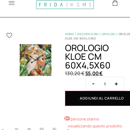
HOME
/
DECORAZIONI
/
OROLOGI
/ OROLO
KLOE CM 60X4,5X60
OROLOGIO
KLOE CM
60X4,5X60
130,20
€
55,00
€
-
+
AGGIUNGI AL CARRELLO
4 persone stanno
visualizzando questo prodotto