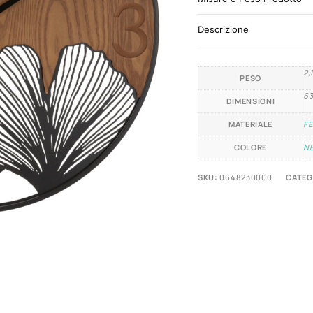
Descrizione
2,
PESO
63
DIMENSIONI
MATERIALE
FE
COLORE
N
SKU:
0648230000
CATEG