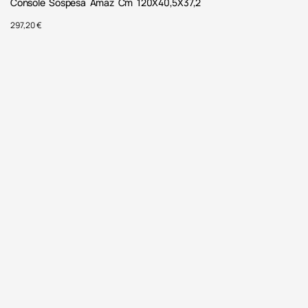
Console Sospesa Amaz Cm 120X40,5X37,2
297,20
€