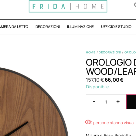
AMERA DA LETTO
DECORAZIONI
ILLUMINAZIONE
UFFICIO E STUDIO
HOME
/
DECORAZIONI
/
OROLO
OROLOGIO 
WOOD/LEAF
157,10
€
66,00
€
Disponibile
-
+
2 persone stanno visual
Misure e Peso Prodotto