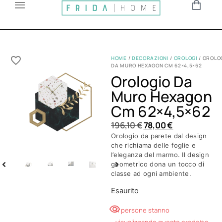
HOME
/
DECORAZIONI
/
OROLOGI
/ OROLO
DA MURO HEXAGON CM 62×4,5×62
Orologio Da
Muro Hexagon
Cm 62×4,5×62
196,10
€
78,00
€
Orologio da parete dal design
che richiama delle foglie e
l’eleganza del marmo. Il design
geometrico dona un tocco di
classe ad ogni ambiente.
Esaurito
4 persone stanno
visualizzando questo prodotto