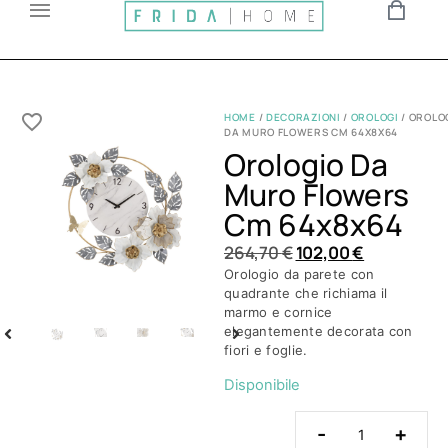
HOME
/
DECORAZIONI
/
OROLOGI
/ OROLO
DA MURO FLOWERS CM 64X8X64
Orologio Da
Muro Flowers
Cm 64x8x64
264,70
€
102,00
€
Orologio da parete con
quadrante che richiama il
marmo e cornice
elegantemente decorata con
fiori e foglie.
Disponibile
-
+