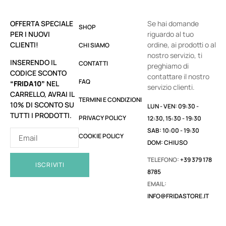
OFFERTA SPECIALE
Se hai domande
SHOP
PER I NUOVI
riguardo al tuo
CLIENTI!
ordine, ai prodotti o al
CHI SIAMO
nostro servizio, ti
INSERENDO IL
CONTATTI
preghiamo di
CODICE SCONTO
contattare il nostro
FAQ
“FRIDA10”
NEL
servizio clienti.
CARRELLO, AVRAI IL
TERMINI E CONDIZIONI
10% DI SCONTO SU
LUN - VEN: 09:30 -
TUTTI I PRODOTTI.
PRIVACY POLICY
12:30, 15:30 - 19:30
SAB: 10:00 - 19:30
COOKIE POLICY
DOM: CHIUSO
TELEFONO:
+39 379 178
ISCRIVITI
8785
EMAIL:
INFO@FRIDASTORE.IT