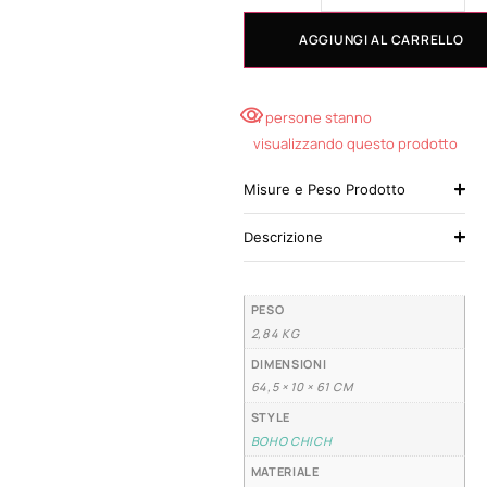
AGGIUNGI AL CARRELLO
4 persone stanno
visualizzando questo prodotto
Misure e Peso Prodotto
Descrizione
PESO
2,84 KG
DIMENSIONI
64,5 × 10 × 61 CM
STYLE
BOHO CHICH
MATERIALE