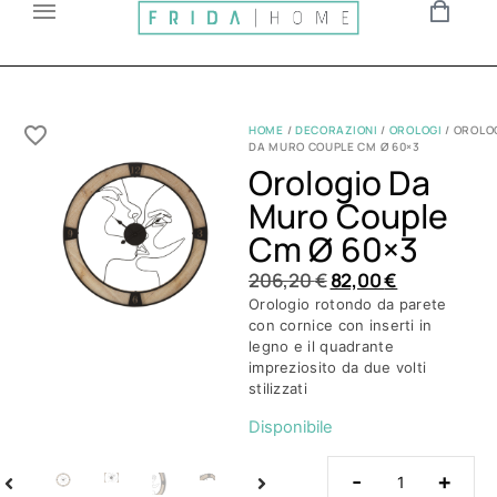
HOME
/
DECORAZIONI
/
OROLOGI
/ OROLO
DA MURO COUPLE CM Ø 60×3
Orologio Da
Muro Couple
Cm Ø 60×3
206,20
€
82,00
€
Orologio rotondo da parete
con cornice con inserti in
legno e il quadrante
impreziosito da due volti
stilizzati
Disponibile
-
+