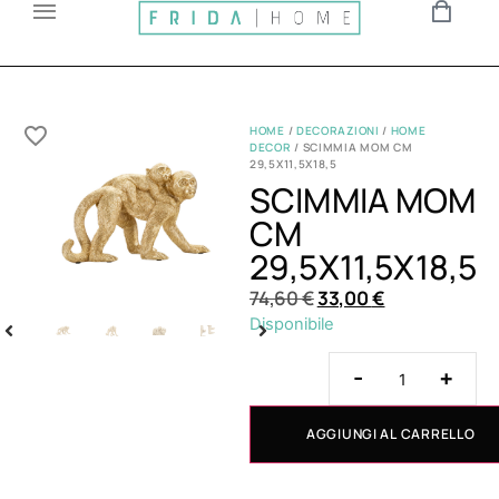
HOME
/
DECORAZIONI
/
HOME
DECOR
/ SCIMMIA MOM CM
29,5X11,5X18,5
SCIMMIA MOM
CM
29,5X11,5X18,5
74,60
€
33,00
€
Disponibile
-
+
AGGIUNGI AL CARRELLO