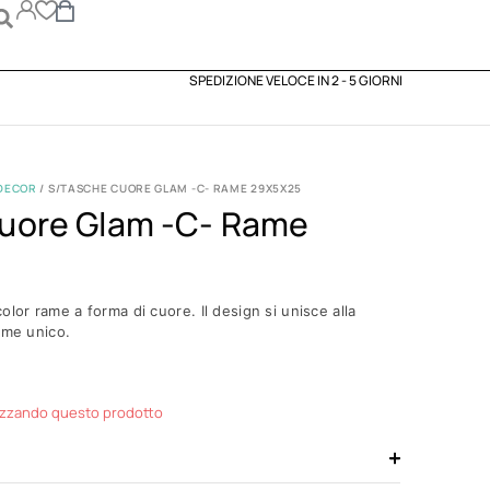
SPEDIZIONE VELOCE IN 2 - 5 GIORNI
DECOR
/ S/TASCHE CUORE GLAM -C- RAME 29X5X25
uore Glam -c- Rame
olor rame a forma di cuore. Il design si unisce alla
eme unico.
izzando questo prodotto