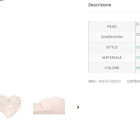
Descrizione
0,
PESO
30
DIMENSIONI
STYLE
G
MATERIALE
F
COLORE
R
SKU:
160747000C
CATEG