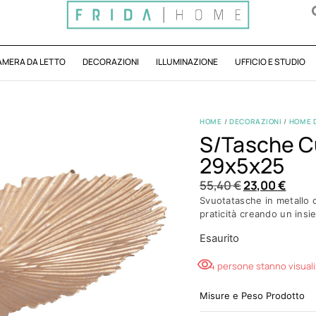
AMERA DA LETTO
DECORAZIONI
ILLUMINAZIONE
UFFICIO E STUDIO
HOME
/
DECORAZIONI
/
HOME 
S/tasche C
29x5x25
55,40
€
23,00
€
Svuotatasche in metallo c
praticità creando un insi
Esaurito
4 persone stanno visual
Misure e Peso Prodotto