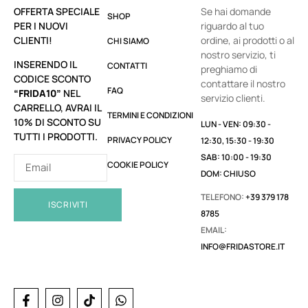
OFFERTA SPECIALE
Se hai domande
SHOP
PER I NUOVI
riguardo al tuo
CLIENTI!
ordine, ai prodotti o al
CHI SIAMO
nostro servizio, ti
INSERENDO IL
CONTATTI
preghiamo di
CODICE SCONTO
contattare il nostro
FAQ
“FRIDA10”
NEL
servizio clienti.
CARRELLO, AVRAI IL
TERMINI E CONDIZIONI
10% DI SCONTO SU
LUN - VEN: 09:30 -
TUTTI I PRODOTTI.
PRIVACY POLICY
12:30, 15:30 - 19:30
SAB: 10:00 - 19:30
COOKIE POLICY
DOM: CHIUSO
TELEFONO:
+39 379 178
ISCRIVITI
8785
EMAIL:
INFO@FRIDASTORE.IT