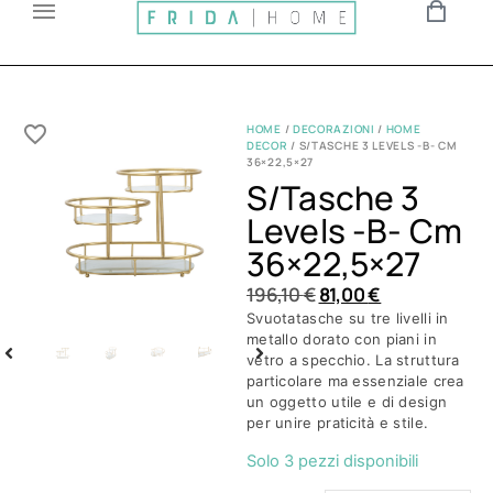
HOME
/
DECORAZIONI
/
HOME
DECOR
/ S/TASCHE 3 LEVELS -B- CM
36×22,5×27
S/tasche 3
Levels -b- Cm
36×22,5×27
196,10
€
81,00
€
Svuotatasche su tre livelli in
metallo dorato con piani in
vetro a specchio. La struttura
particolare ma essenziale crea
un oggetto utile e di design
per unire praticità e stile.
Solo 3 pezzi disponibili