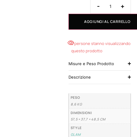
-
+
AGGIUNGI AL CARRELLO
2 persone stanno visualizzando
questo prodotto
Misure e Peso Prodotto
Descrizione
PESO
8,6 KG
DIMENSIONI
57,5 × 37,7 × 48,5 CM
STYLE
GLAM