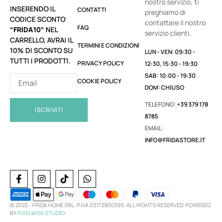
nostro servizio, ti
INSERENDO IL
CONTATTI
preghiamo di
CODICE SCONTO
contattare il nostro
FAQ
“FRIDA10”
NEL
servizio clienti.
CARRELLO, AVRAI IL
TERMINI E CONDIZIONI
10% DI SCONTO SU
LUN - VEN: 09:30 -
TUTTI I PRODOTTI.
PRIVACY POLICY
12:30, 15:30 - 19:30
SAB: 10:00 - 19:30
COOKIE POLICY
DOM: CHIUSO
TELEFONO:
+39 379 178
ISCRIVITI
8785
EMAIL:
INFO@FRIDASTORE.IT
© 2022 -
FRIDA HOME SRL. P.IVA 03172900593. ALL RIGHTS RESERVED. POWERED
BY
PIXELWISE STUDIO