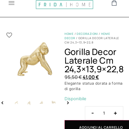
HOME
/
DECORAZIONI
/
HOME
DECOR
/ GORILLA DECOR LATERALE
CM 24,3×13,9×22,8
Gorilla Decor
Laterale Cm
24,3×13,9×22,8
95,50
€
41,00
€
Elegante statua dorata a forma
di gorilla
Disponibile
-
+
AGGIUNGI AL CARRELLO