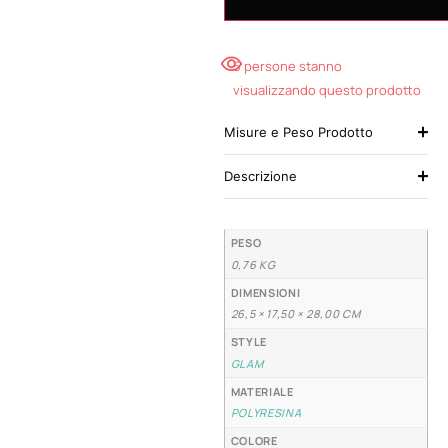
5 persone stanno
visualizzando questo prodotto
Misure e Peso Prodotto
Descrizione
PESO
0,76 KG
DIMENSIONI
26,5 × 17,50 × 28,00 CM
STYLE
GLAM
MATERIALE
POLYRESINA
COLORE