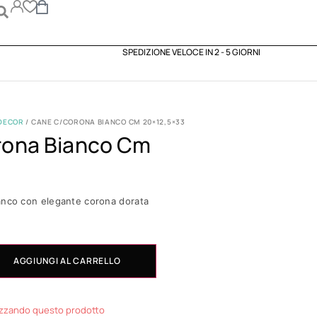
SPEDIZIONE VELOCE IN 2 - 5 GIORNI
DECOR
/ CANE C/CORONA BIANCO CM 20×12,5×33
ona Bianco Cm
anco con elegante corona dorata
AGGIUNGI AL CARRELLO
izzando questo prodotto