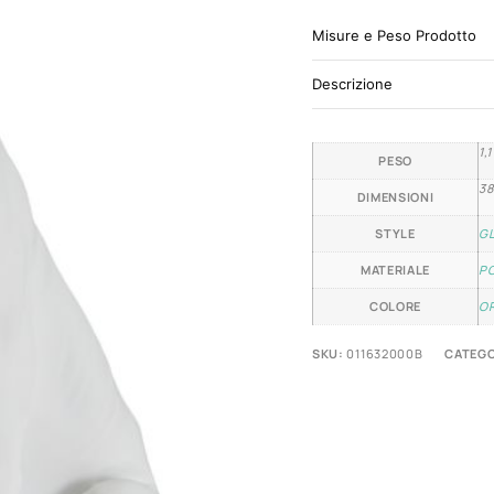
Misure e Peso Prodotto
Descrizione
1,
PESO
38
DIMENSIONI
STYLE
G
MATERIALE
P
COLORE
O
SKU:
011632000B
CATEGO