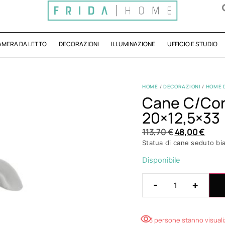
AMERA DA LETTO
DECORAZIONI
ILLUMINAZIONE
UFFICIO E STUDIO
HOME
/
DECORAZIONI
/
HOME 
Cane C/cor
20×12,5×33
113,70
€
48,00
€
Statua di cane seduto bi
Disponibile
-
+
3 persone stanno visual