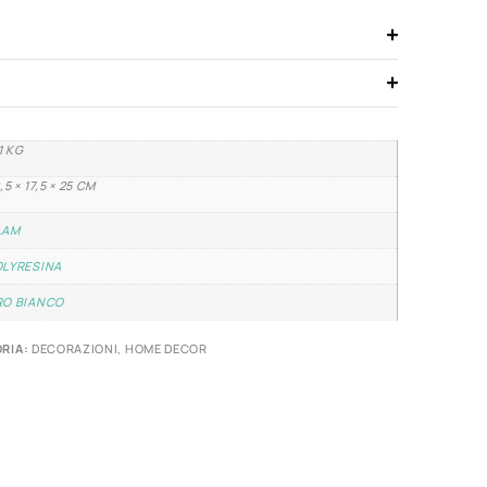
11 KG
,5 × 17,5 × 25 CM
LAM
OLYRESINA
RO BIANCO
RIA:
DECORAZIONI
,
HOME DECOR