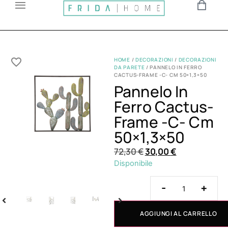
HOME
/
DECORAZIONI
/
DECORAZIONI
DA PARETE
/ PANNELO IN FERRO
CACTUS-FRAME -C- CM 50×1,3×50
Pannelo In
Ferro Cactus-
Frame -c- Cm
50×1,3×50
72,30
€
30,00
€
Disponibile
-
+
AGGIUNGI AL CARRELLO