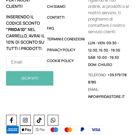
CLIENTI!
ordine, ai prodotti o al
CHI SIAMO
nostro servizio, ti
INSERENDO IL
CONTATTI
preghiamo di
CODICE SCONTO
contattare il nostro
FAQ
“FRIDA10”
NEL
servizio clienti.
CARRELLO, AVRAI IL
TERMINI E CONDIZIONI
10% DI SCONTO SU
LUN - VEN: 09:30 -
TUTTI I PRODOTTI.
PRIVACY POLICY
12:30, 15:30 - 19:30
SAB: 10:00 - 19:30
COOKIE POLICY
DOM: CHIUSO
TELEFONO:
+39 379 178
ISCRIVITI
8785
EMAIL:
INFO@FRIDASTORE.IT