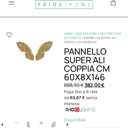
HOME
/
DECORAZIONI
/
DECORAZIONI
DA PARETE
/ PANNELLO SUPER ALI
COPPIA CM 60X8X146
PANNELLO
SUPER ALI
COPPIA CM
60X8X146
888,30
€
382,00
€
Paga fino a 6 rate
da
63,67 €
senza
interessi
ⓘ
Disponibile