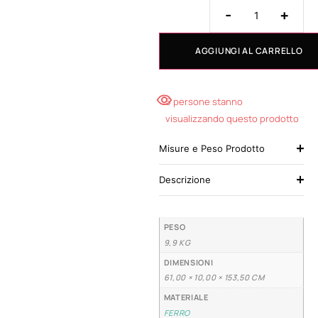
-
+
AGGIUNGI AL CARRELLO
5 persone stanno
visualizzando questo prodotto
Misure e Peso Prodotto
Descrizione
PESO
9,9 KG
DIMENSIONI
61,00 × 10,00 × 153,50 CM
MATERIALE
FERRO