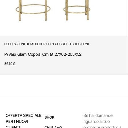
DECORAZIONI
,
HOME DECOR
,
PORTA OGGETTI
,
SOGGIORNO
P/Vasi Glam Coppia Cm Ø 27X62-21,5X52
86,10
€
OFFERTA SPECIALE
Se hai domande
SHOP
PER I NUOVI
riguardo al tuo
CLIENTI!
ordine, ai prodotti o al
CHI SIAMO