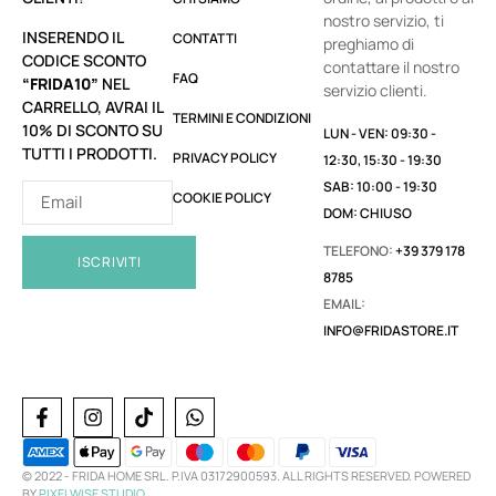
nostro servizio, ti
INSERENDO IL
CONTATTI
preghiamo di
CODICE SCONTO
contattare il nostro
FAQ
“FRIDA10”
NEL
servizio clienti.
CARRELLO, AVRAI IL
TERMINI E CONDIZIONI
10% DI SCONTO SU
LUN - VEN: 09:30 -
TUTTI I PRODOTTI.
PRIVACY POLICY
12:30, 15:30 - 19:30
SAB: 10:00 - 19:30
COOKIE POLICY
DOM: CHIUSO
TELEFONO:
+39 379 178
ISCRIVITI
8785
EMAIL:
INFO@FRIDASTORE.IT
© 2022 -
FRIDA HOME SRL. P.IVA 03172900593. ALL RIGHTS RESERVED. POWERED
BY
PIXELWISE STUDIO