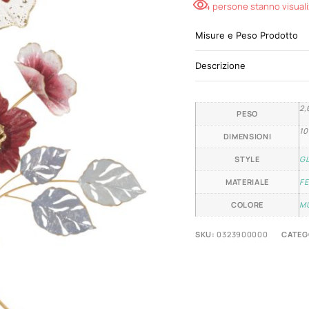
4 persone stanno visual
Misure e Peso Prodotto
Descrizione
2,
PESO
10
DIMENSIONI
STYLE
G
MATERIALE
F
COLORE
M
SKU:
0323900000
CATEG