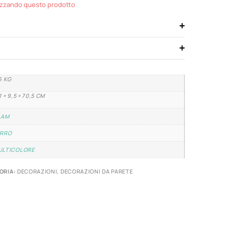
izzando questo prodotto
6 KG
1 × 9,5 × 70,5 CM
LAM
ERRO
ULTICOLORE
ORIA:
DECORAZIONI
,
DECORAZIONI DA PARETE