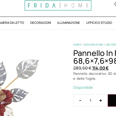
AMERA DA LETTO
DECORAZIONI
ILLUMINAZIONE
UFFICIO E STUDIO
HOME
/
DECORAZIONI
/
DECOR
Pannello In
68,6×7,6×9
289,50
€
114,00
€
Pannello decorativo 3D da 
e delle foglie.
Disponibile
-
+