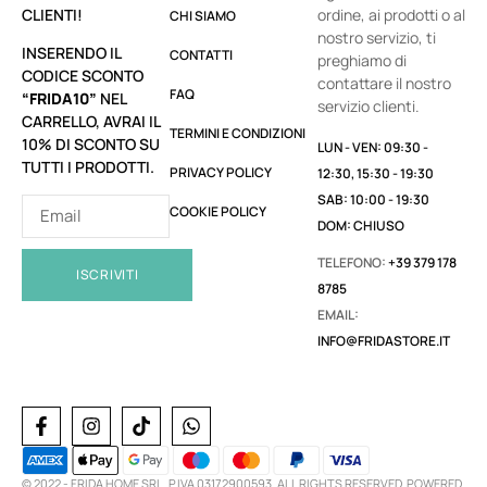
CLIENTI!
ordine, ai prodotti o al
CHI SIAMO
nostro servizio, ti
INSERENDO IL
CONTATTI
preghiamo di
CODICE SCONTO
contattare il nostro
FAQ
“FRIDA10”
NEL
servizio clienti.
CARRELLO, AVRAI IL
TERMINI E CONDIZIONI
10% DI SCONTO SU
LUN - VEN: 09:30 -
TUTTI I PRODOTTI.
PRIVACY POLICY
12:30, 15:30 - 19:30
SAB: 10:00 - 19:30
COOKIE POLICY
DOM: CHIUSO
TELEFONO:
+39 379 178
ISCRIVITI
8785
EMAIL:
INFO@FRIDASTORE.IT
© 2022 -
FRIDA HOME SRL. P.IVA 03172900593. ALL RIGHTS RESERVED. POWERED