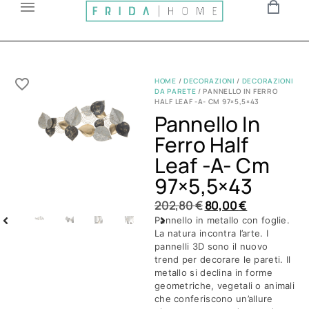
HOME
/
DECORAZIONI
/
DECORAZIONI
DA PARETE
/ PANNELLO IN FERRO
HALF LEAF -A- CM 97×5,5×43
Pannello In
Ferro Half
Leaf -a- Cm
97×5,5×43
202,80
€
80,00
€
Pannello in metallo con foglie.
La natura incontra l’arte. I
pannelli 3D sono il nuovo
trend per decorare le pareti. Il
metallo si declina in forme
geometriche, vegetali o animali
che conferiscono un’allure