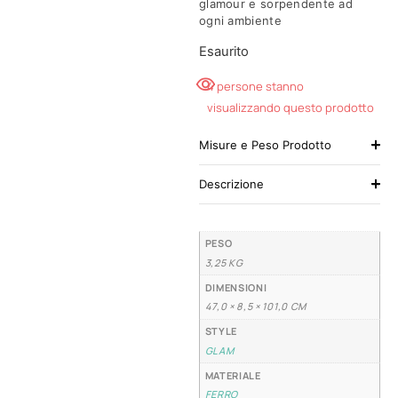
glamour e sorpendente ad
ogni ambiente
Esaurito
4 persone stanno
visualizzando questo prodotto
Misure e Peso Prodotto
Descrizione
PESO
3,25 KG
DIMENSIONI
47,0 × 8,5 × 101,0 CM
STYLE
GLAM
MATERIALE
FERRO