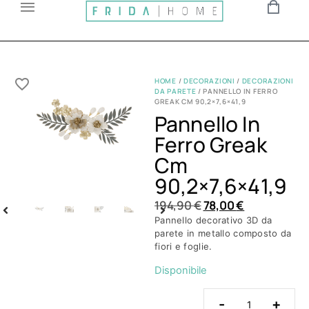
HOME
/
DECORAZIONI
/
DECORAZIONI
DA PARETE
/ PANNELLO IN FERRO
GREAK CM 90,2×7,6×41,9
Pannello In
Ferro Greak
Cm
90,2×7,6×41,9
194,90
€
78,00
€
Pannello decorativo 3D da
parete in metallo composto da
fiori e foglie.
Disponibile
-
+