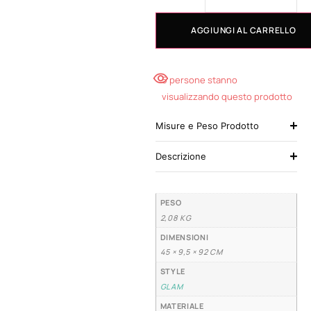
AGGIUNGI AL CARRELLO
5 persone stanno
visualizzando questo prodotto
Misure e Peso Prodotto
Descrizione
PESO
2,08 KG
DIMENSIONI
45 × 9,5 × 92 CM
STYLE
GLAM
MATERIALE