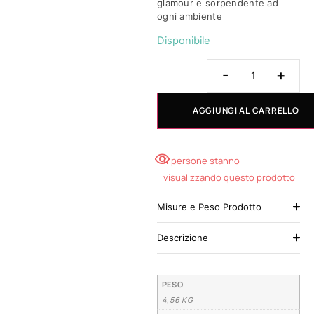
glamour e sorpendente ad
ogni ambiente
Disponibile
-
+
AGGIUNGI AL CARRELLO
4 persone stanno
visualizzando questo prodotto
Misure e Peso Prodotto
Descrizione
PESO
4,56 KG