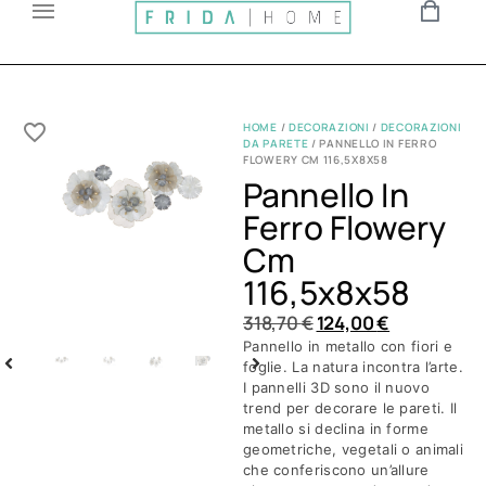
HOME
/
DECORAZIONI
/
DECORAZIONI
DA PARETE
/ PANNELLO IN FERRO
FLOWERY CM 116,5X8X58
Pannello In
Ferro Flowery
Cm
116,5x8x58
318,70
€
124,00
€
Pannello in metallo con fiori e
foglie. La natura incontra l’arte.
I pannelli 3D sono il nuovo
trend per decorare le pareti. Il
metallo si declina in forme
geometriche, vegetali o animali
che conferiscono un’allure