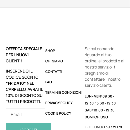
OFFERTA SPECIALE
Se hai domande
SHOP
PER I NUOVI
riguardo al tuo
CLIENTI!
ordine, ai prodotti o al
CHI SIAMO
nostro servizio, ti
INSERENDO IL
CONTATTI
preghiamo di
CODICE SCONTO
contattare il nostro
FAQ
“FRIDA10”
NEL
servizio clienti.
CARRELLO, AVRAI IL
TERMINI E CONDIZIONI
10% DI SCONTO SU
LUN - VEN: 09:30 -
TUTTI I PRODOTTI.
PRIVACY POLICY
12:30, 15:30 - 19:30
SAB: 10:00 - 19:30
COOKIE POLICY
DOM: CHIUSO
TELEFONO:
+39 379 178
ISCRIVITI