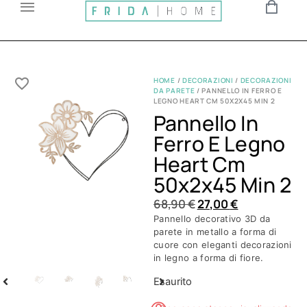
HOME
/
DECORAZIONI
/
DECORAZIONI
DA PARETE
/ PANNELLO IN FERRO E
LEGNO HEART CM 50X2X45 MIN 2
Pannello In
Ferro E Legno
Heart Cm
50x2x45 Min 2
68,90
€
27,00
€
Pannello decorativo 3D da
parete in metallo a forma di
cuore con eleganti decorazioni
in legno a forma di fiore.
Esaurito