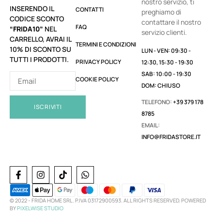
nostro servizio, ti
INSERENDO IL
CONTATTI
preghiamo di
CODICE SCONTO
contattare il nostro
FAQ
“FRIDA10”
NEL
servizio clienti.
CARRELLO, AVRAI IL
TERMINI E CONDIZIONI
10% DI SCONTO SU
LUN - VEN: 09:30 -
TUTTI I PRODOTTI.
PRIVACY POLICY
12:30, 15:30 - 19:30
SAB: 10:00 - 19:30
COOKIE POLICY
DOM: CHIUSO
TELEFONO:
+39 379 178
ISCRIVITI
8785
EMAIL:
INFO@FRIDASTORE.IT
© 2022 -
FRIDA HOME SRL. P.IVA 03172900593. ALL RIGHTS RESERVED. POWERED
BY
PIXELWISE STUDIO