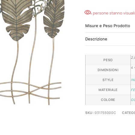
4 persone stanno visual
Misure e Peso Prodotto
Descrizione
2,
PESO
4 
DIMENSIONI
STYLE
IN
MATERIALE
FE
COLORE
GO
SKU:
031755000C
CATEGO