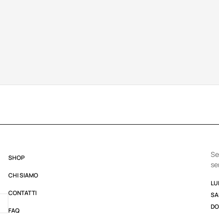
Se
SHOP
se
CHI SIAMO
LUN
CONTATTI
SA
DO
FAQ