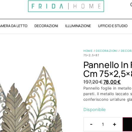
AMERA DA LETTO
DECORAZIONI
ILLUMINAZIONE
UFFICIO E STUDIO
HOME
/
DECORAZIONI
/
DECOR
75×2,5×87
Pannello In
Cm 75×2,5×
197,20
€
78,00
€
Pannello foglie in metall
pareti. Il metallo laccato
conferiscono un’allure g
Disponibile
-
+