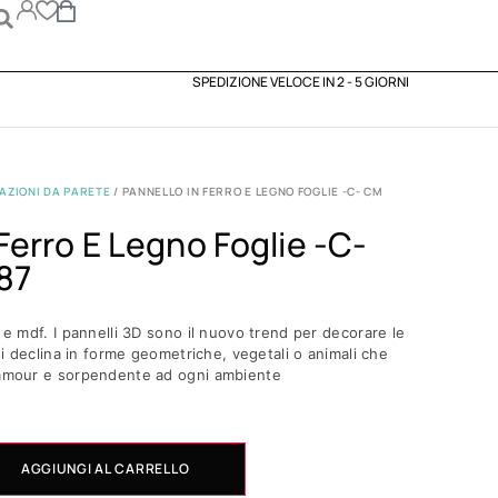
SPEDIZIONE VELOCE IN 2 - 5 GIORNI
AZIONI DA PARETE
/ PANNELLO IN FERRO E LEGNO FOGLIE -C- CM
 Ferro E Legno Foglie -c-
87
o e mdf. I pannelli 3D sono il nuovo trend per decorare le
 si declina in forme geometriche, vegetali o animali che
lamour e sorpendente ad ogni ambiente
AGGIUNGI AL CARRELLO