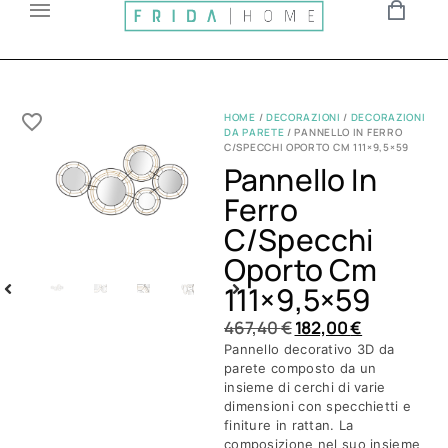
HOME
/
DECORAZIONI
/
DECORAZIONI
DA PARETE
/ PANNELLO IN FERRO
C/SPECCHI OPORTO CM 111×9,5×59
Pannello In
Ferro
C/specchi
Oporto Cm
111×9,5×59
467,40
€
182,00
€
Pannello decorativo 3D da
parete composto da un
insieme di cerchi di varie
dimensioni con specchietti e
finiture in rattan. La
composizione nel suo insieme