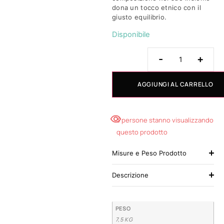
dona un tocco etnico con il
giusto equilibrio.
Disponibile
-
+
AGGIUNGI AL CARRELLO
3 persone stanno visualizzando
questo prodotto
Misure e Peso Prodotto
Descrizione
PESO
7,5 KG