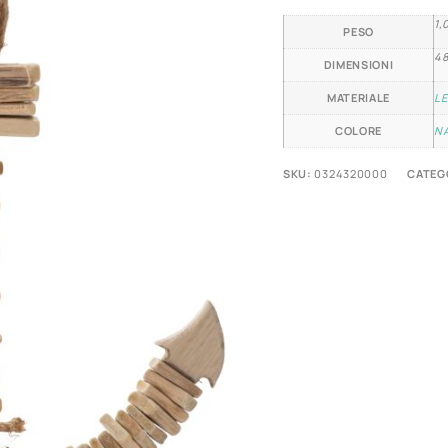
1,
PESO
48
DIMENSIONI
MATERIALE
LE
COLORE
N
SKU:
0324320000
CATEG