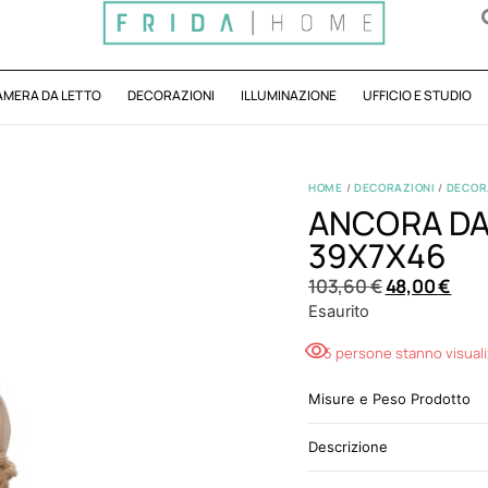
AMERA DA LETTO
DECORAZIONI
ILLUMINAZIONE
UFFICIO E STUDIO
HOME
/
DECORAZIONI
/
DECOR
ANCORA DA
39X7X46
103,60
€
48,00
€
Esaurito
5 persone stanno visual
Misure e Peso Prodotto
Descrizione