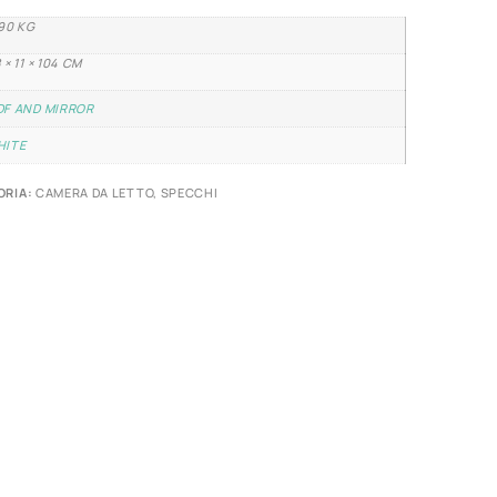
90 KG
 × 11 × 104 CM
DF AND MIRROR
HITE
ORIA:
CAMERA DA LETTO
,
SPECCHI