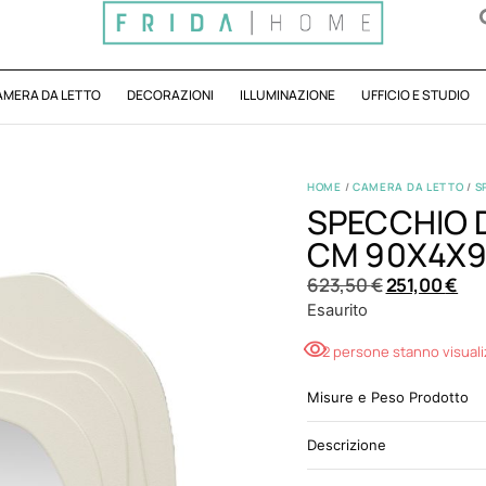
AMERA DA LETTO
DECORAZIONI
ILLUMINAZIONE
UFFICIO E STUDIO
HOME
/
CAMERA DA LETTO
/
S
SPECCHIO 
CM 90X4X9
623,50
€
251,00
€
Esaurito
2 persone stanno visual
Misure e Peso Prodotto
Descrizione