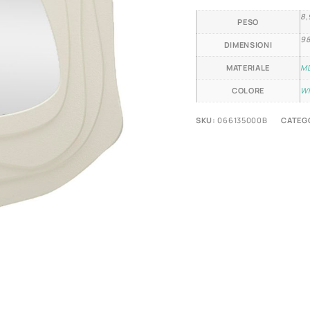
8,
PESO
98
DIMENSIONI
MATERIALE
M
COLORE
W
SKU:
066135000B
CATEG