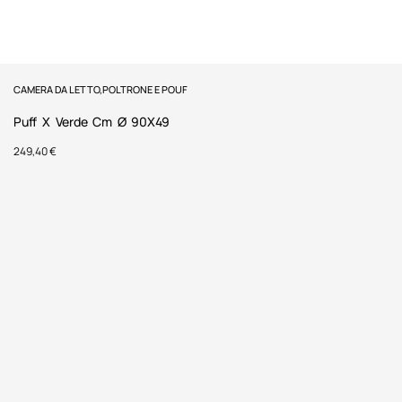
CAMERA DA LETTO
,
POLTRONE E POUF
Puff X Verde Cm Ø 90X49
249,40
€