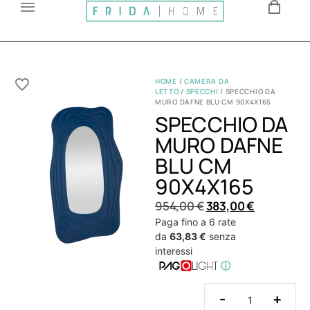
HOME
/
CAMERA DA
LETTO
/
SPECCHI
/ SPECCHIO DA
MURO DAFNE BLU CM 90X4X165
SPECCHIO DA
MURO DAFNE
BLU CM
90X4X165
954,00
€
383,00
€
Paga fino a 6 rate
da
63,83 €
senza
interessi
ⓘ
-
+