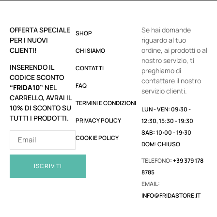
OFFERTA SPECIALE
Se hai domande
SHOP
PER I NUOVI
riguardo al tuo
CLIENTI!
ordine, ai prodotti o al
CHI SIAMO
nostro servizio, ti
INSERENDO IL
CONTATTI
preghiamo di
CODICE SCONTO
contattare il nostro
FAQ
“FRIDA10”
NEL
servizio clienti.
CARRELLO, AVRAI IL
TERMINI E CONDIZIONI
10% DI SCONTO SU
LUN - VEN: 09:30 -
TUTTI I PRODOTTI.
PRIVACY POLICY
12:30, 15:30 - 19:30
SAB: 10:00 - 19:30
COOKIE POLICY
DOM: CHIUSO
TELEFONO:
+39 379 178
ISCRIVITI
8785
EMAIL:
INFO@FRIDASTORE.IT