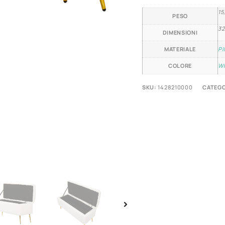
15
PESO
32
DIMENSIONI
MATERIALE
PI
COLORE
W
SKU:
1428210000
CATEGO