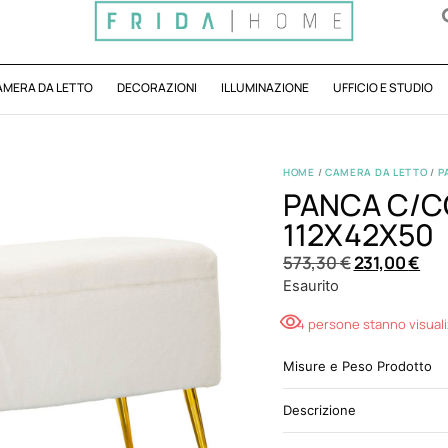
AMERA DA LETTO
DECORAZIONI
ILLUMINAZIONE
UFFICIO E STUDIO
HOME
/
CAMERA DA LETTO
/
P
PANCA C/C
112X42X50
573,30
€
231,00
€
Esaurito
4 persone stanno visual
Misure e Peso Prodotto
Descrizione