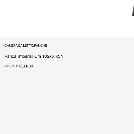
CAMERA DA LETTO
,
PANCHE
Panca Imperial Cm 102x31x54
412,20
€
160,00
€