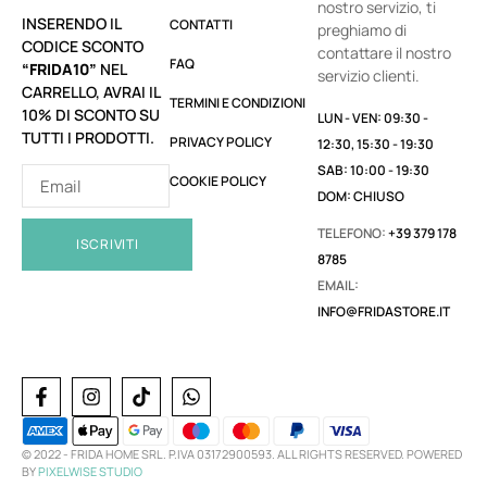
nostro servizio, ti
INSERENDO IL
CONTATTI
preghiamo di
CODICE SCONTO
contattare il nostro
FAQ
“FRIDA10”
NEL
servizio clienti.
CARRELLO, AVRAI IL
TERMINI E CONDIZIONI
10% DI SCONTO SU
LUN - VEN: 09:30 -
TUTTI I PRODOTTI.
PRIVACY POLICY
12:30, 15:30 - 19:30
SAB: 10:00 - 19:30
COOKIE POLICY
DOM: CHIUSO
TELEFONO:
+39 379 178
ISCRIVITI
8785
EMAIL:
INFO@FRIDASTORE.IT
© 2022 -
FRIDA HOME SRL. P.IVA 03172900593. ALL RIGHTS RESERVED. POWERED
BY
PIXELWISE STUDIO