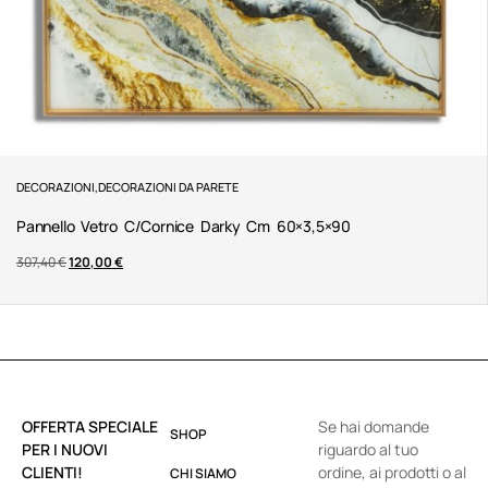
DECORAZIONI
,
DECORAZIONI DA PARETE
Pannello Vetro C/cornice Darky Cm 60×3,5×90
307,40
€
120,00
€
OFFERTA SPECIALE
Se hai domande
SHOP
PER I NUOVI
riguardo al tuo
CLIENTI!
ordine, ai prodotti o al
CHI SIAMO