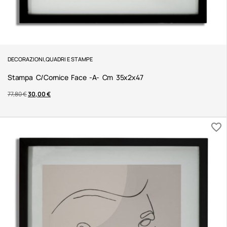
DECORAZIONI
,
QUADRI E STAMPE
Stampa C/cornice Face -a- Cm 35x2x47
77,80
€
30,00
€