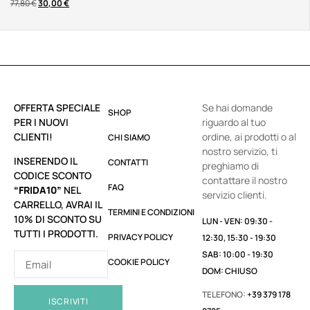
77,80
€
30,00
€
OFFERTA SPECIALE
Se hai domande
SHOP
PER I NUOVI
riguardo al tuo
CLIENTI!
ordine, ai prodotti o al
CHI SIAMO
nostro servizio, ti
INSERENDO IL
CONTATTI
preghiamo di
CODICE SCONTO
contattare il nostro
FAQ
“FRIDA10”
NEL
servizio clienti.
CARRELLO, AVRAI IL
TERMINI E CONDIZIONI
10% DI SCONTO SU
LUN - VEN: 09:30 -
TUTTI I PRODOTTI.
PRIVACY POLICY
12:30, 15:30 - 19:30
SAB: 10:00 - 19:30
COOKIE POLICY
DOM: CHIUSO
TELEFONO:
+39 379 178
ISCRIVITI