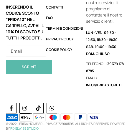
nostro servizio, ti
INSERENDO IL
CONTATTI
preghiamo di
CODICE SCONTO
contattare il nostro
FAQ
“FRIDA10”
NEL
servizio clienti.
CARRELLO, AVRAI IL
TERMINI E CONDIZIONI
10% DI SCONTO SU
LUN - VEN: 09:30 -
TUTTI I PRODOTTI.
PRIVACY POLICY
12:30, 15:30 - 19:30
SAB: 10:00 - 19:30
COOKIE POLICY
DOM: CHIUSO
TELEFONO:
+39 379 178
ISCRIVITI
8785
EMAIL:
INFO@FRIDASTORE.IT
© 2022 -
FRIDA HOME SRL. P.IVA 03172900593. ALL RIGHTS RESERVED. POWERED
BY
PIXELWISE STUDIO