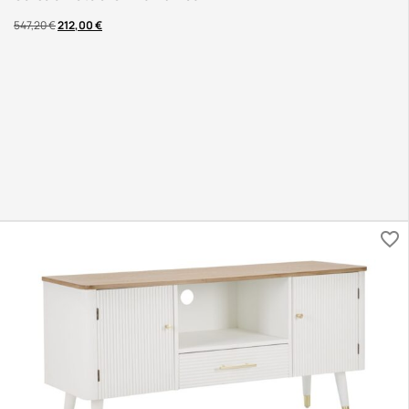
547,20
€
212,00
€