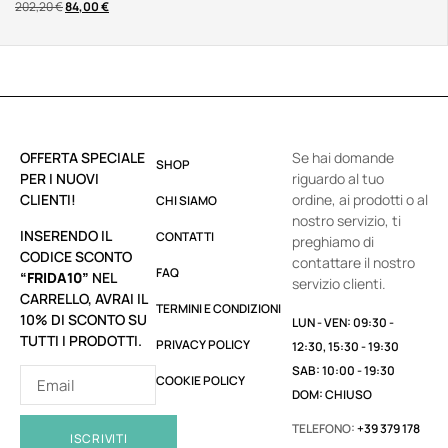
202,20
€
84,00
€
OFFERTA SPECIALE
Se hai domande
SHOP
PER I NUOVI
riguardo al tuo
CLIENTI!
ordine, ai prodotti o al
CHI SIAMO
nostro servizio, ti
INSERENDO IL
CONTATTI
preghiamo di
CODICE SCONTO
contattare il nostro
FAQ
“FRIDA10”
NEL
servizio clienti.
CARRELLO, AVRAI IL
TERMINI E CONDIZIONI
10% DI SCONTO SU
LUN - VEN: 09:30 -
TUTTI I PRODOTTI.
PRIVACY POLICY
12:30, 15:30 - 19:30
SAB: 10:00 - 19:30
COOKIE POLICY
DOM: CHIUSO
TELEFONO:
+39 379 178
ISCRIVITI