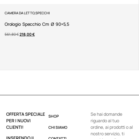
CAMERA DA LETTO
,
SPECCHI
Orologio Specchio Cm Ø 90×5,5
561,80
€
218,00
€
OFFERTA SPECIALE
Se hai domande
SHOP
PER I NUOVI
riguardo al tuo
CLIENTI!
ordine, ai prodotti o al
CHI SIAMO
nostro servizio, ti
INSERENDO IL
CONTATTI