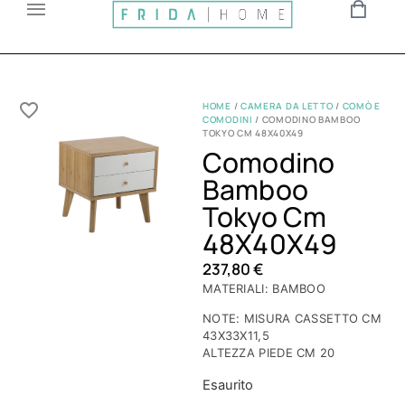
HOME
/
CAMERA DA LETTO
/
COMÒ E
COMODINI
/ COMODINO BAMBOO
TOKYO CM 48X40X49
Comodino
Bamboo
Tokyo Cm
48X40X49
237,80
€
MATERIALI: BAMBOO
NOTE: MISURA CASSETTO CM
43X33X11,5
ALTEZZA PIEDE CM 20
Esaurito