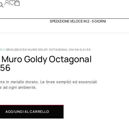
SPEDIZIONE VELOCE IN 2 - 5 GIORNI
GI
/ OROLOGIO DA MURO GOLDY OCTAGONAL CM 56×6,5×56
a Muro Goldy Octagonal
×56
te in metallo dorato. Le linee semplici ed essenziali
e ad ogni ambiente.
AGGIUNGI AL CARRELLO