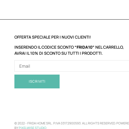
OFFERTA SPECIALE PER I NUOVI CLIENTI!
INSERENDO IL CODICE SCONTO
“FRIDA10”
NEL CARRELLO,
AVRAI IL 10% DI SCONTO SU TUTTI I PRODOTTI.
ISCRIVITI
© 2022 -
FRIDA HOME SRL. P.IVA 03172900593. ALL RIGHTS RESERVED. POWER
BY
PIXELWISE STUDIO