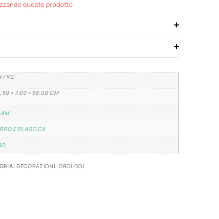
izzando questo prodotto
67 KG
,50 × 7,00 × 58,00 CM
LAM
RRO E PLASTICA
RO
ORIA:
DECORAZIONI
,
OROLOGI