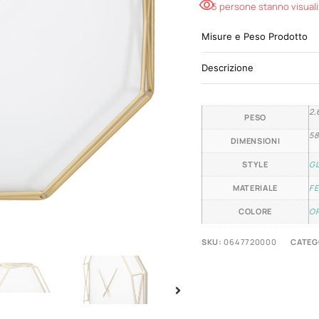
5 persone stanno visual
Misure e Peso Prodotto
Descrizione
2,
PESO
58
DIMENSIONI
STYLE
G
MATERIALE
FE
COLORE
O
SKU:
0647720000
CATEG