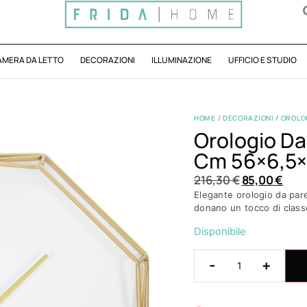
AMERA DA LETTO
DECORAZIONI
ILLUMINAZIONE
UFFICIO E STUDIO
HOME
/
DECORAZIONI
/
OROLO
Orologio D
Cm 56×6,5
216,30
€
85,00
€
Elegante orologio da pare
donano un tocco di class
Disponibile
-
+